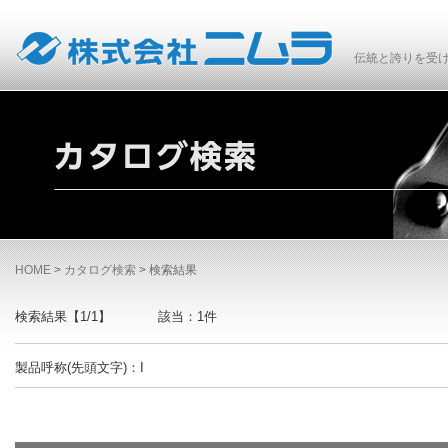
伝統と誇りを受け
HOME
>
カタログ検索
>
検索結果
検索結果【1/1】
該当：1件
製品呼称(先頭文字)：I