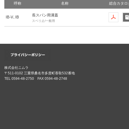
呼称
名称
総合カタロ
長スパン用溝蓋
IB-V､IB
スベリ止/一般用
株式会社ニムラ
〒511-0102 三重県桑名市多度町香取532番地
TEL 0594-48-2750 FAX 0594-48-2748